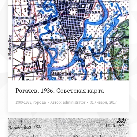
Рогачев. 1936. Советская карта
1900-1938
,
города
Автор:
administrator
31 января, 2017