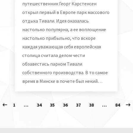
путешественник Георг Карстенсен
открыл первый в Европе парк массового
отдыха Тивали. Идея оказалась
настолько популярна, а ее воплощение
настолько прибыльно, что вскоре
каждая уважающая себя европейская
столица считала делом чести
обзавестись парком Тивали
собственного производства. В то самое
время в Минске в почете был некий…
1
…
34
35
36
37
38
…
84