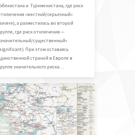
Узбекистана и Туркменистана, где риск
отключения «жесткий/серьезный»
(severe), а разместилась во второй
группе, где риск отключения —
«значительный/существенный»
(significant). При этом оставаясь
единственной страной в Европе в
группе значительного риска…