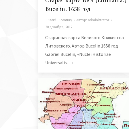
Старая карта ВКЛ (Lithuania.)
Bucelin. 1658 год
17 век/17 century
Автор:
administrator
30 декабря, 2012
Старинная карта Великого Княжества
Литовского. Автор:Bucelin 1658 год
Gabriel Bucelin, «Nuclei Historiae
Universalis…»