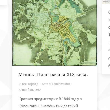
1
А
Минск. План начала XIX века.
19 век
,
города
Автор:
administrator
23 ноября, 2012
Краткая предыстория: В 1844 год у в
Копенгаген. Знаменитый датский