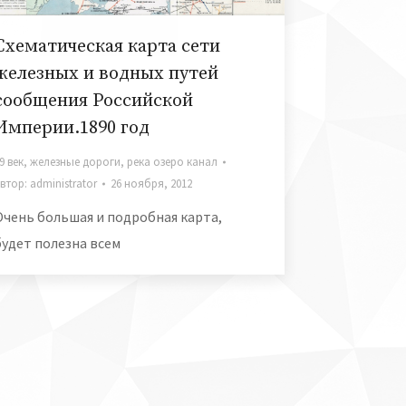
Схематическая карта сети
железных и водных путей
сообщения Российской
Империи.1890 год
9 век
,
железные дороги
,
река озеро канал
втор:
administrator
26 ноября, 2012
Очень большая и подробная карта,
будет полезна всем