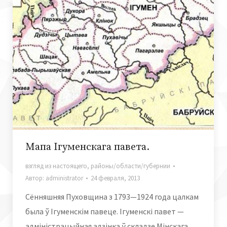
Мапа Ігуменскага павета.
взгляд из настоящего
,
районы/области/губернии
Автор:
administrator
24 февраля, 2013
Сённяшняя Пуховщина з 1793—1924 года цалкам
была ў Ігуменскім павеце. Ігуменскі павет —
адміністрацыйная адзінка ў складзе Мінскага