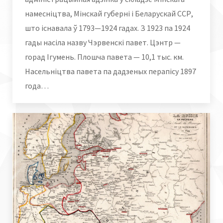
намесніцтва, Мінскай губерні і Беларускай ССР,
што існавала ў 1793—1924 гадах. З 1923 па 1924
гады насіла назву Чэрвенскі павет. Цэнтр —
горад Ігумень. Плошча павета — 10,1 тыс. км.
Насельніцтва павета па дадзеных перапісу 1897
года…