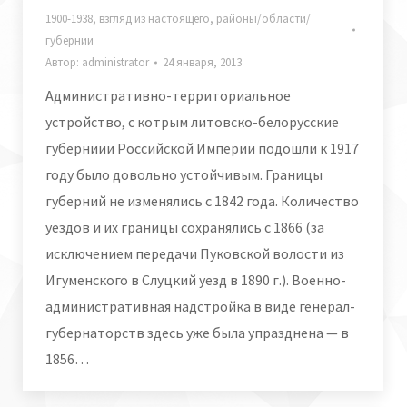
1900-1938
,
взгляд из настоящего
,
районы/области/
губернии
Автор:
administrator
24 января, 2013
Административно-территориальное
устройство, с котрым литовско-белорусские
губерниии Российской Империи подошли к 1917
году было довольно устойчивым. Границы
губерний не изменялись с 1842 года. Количество
уездов и их границы сохранялись с 1866 (за
исключением передачи Пуковской волости из
Игуменского в Слуцкий уезд в 1890 г.). Военно-
административная надстройка в виде генерал-
губернаторств здесь уже была упразднена — в
1856…