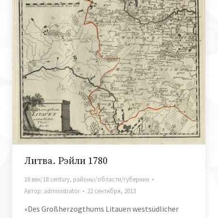
Литва. Рэйли 1780
18 век/18 century
,
районы/области/губернии
Автор:
administrator
22 сентября, 2013
«Des Großherzogthums Litauen westsüdlicher