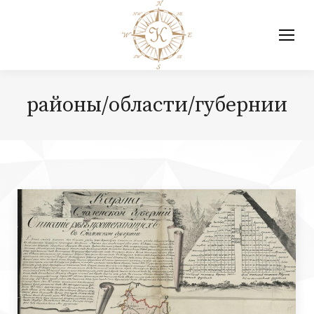
районы/области/губернии