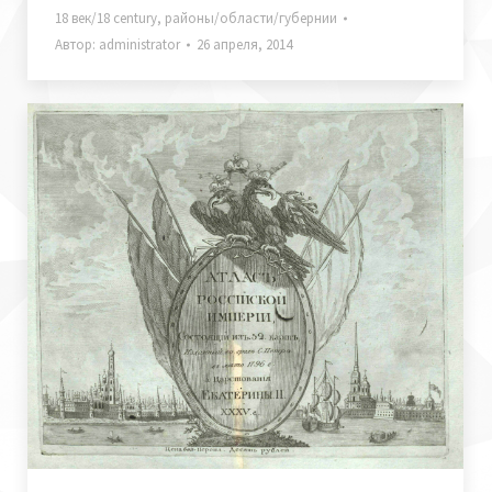
18 век/18 century
,
районы/области/губернии
Автор:
administrator
26 апреля, 2014