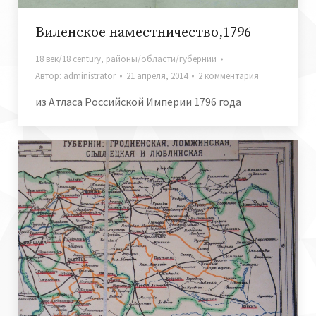
Виленское наместничество,1796
18 век/18 century
,
районы/области/губернии
Автор:
administrator
21 апреля, 2014
2 комментария
из Атласа Российской Империи 1796 года