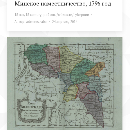
Минское наместничество, 1796 год
18 век/18 century
,
районы/области/губернии
Автор:
administrator
24 апреля, 2014