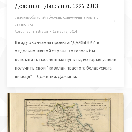
Дожинки. Дажынкi. 1996-2013
районы/области/губернии
,
современные карты
,
статистика
Автор:
administrator
17 марта, 2014
Ввиду окончания проекта *ДАЖЫНКi* в
отдельно взятой стране, хотелось бы
вспомнить населенные пункты, которые успели
получить свой *кавалак прастога беларускага
шчасця* Дожинки. Дажынкi.