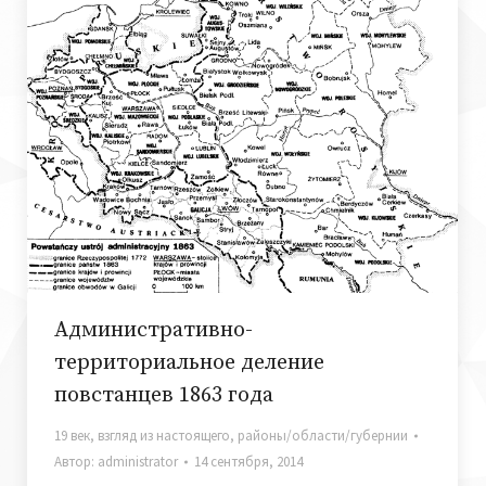
Административно-
территориальное деление
повстанцев 1863 года
19 век
,
взгляд из настоящего
,
районы/области/губернии
Автор:
administrator
14 сентября, 2014