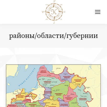
районы/области/губернии