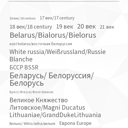
17 век/17 century
16 век/ 16 century
20 век
19 век
18 век/18 century
21 век
Belarus/Bialorus/Bielorus
east belarus/восточная белоруссия
White russia/Weißrussland/Russie
Blanche
БССР BSSR
Беларусь/ Белоруссия/
Белорусь
Брест/ Bresce/ Brest-litewski
Великое Княжество
Литовское/Magni Ducatus
Lithuaniae/GrandDukeLithuania
Европа Europe
Вильно/ Wilno/wilna/вильня