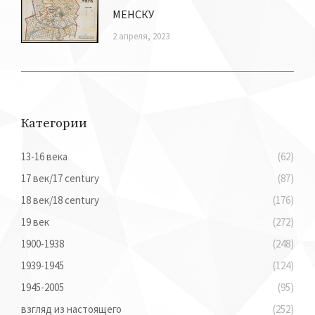
МЕНСКУ
2 апреля, 2023
Категории
13-16 века
(62)
17 век/17 century
(87)
18 век/18 century
(176)
19 век
(272)
1900-1938
(248)
1939-1945
(124)
1945-2005
(95)
взгляд из настоящего
(252)