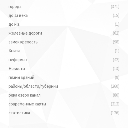
города
(371)
до 13 века
(15)
до н.э.
(1)
железные дороги
(62)
замок крепость
(98)
Книги
(1)
неформат
(42)
Новости
(13)
планы зданий
(9)
районы/области/губернии
(260)
река озеро канал
(80)
современные карты
(212)
статистика
(126)