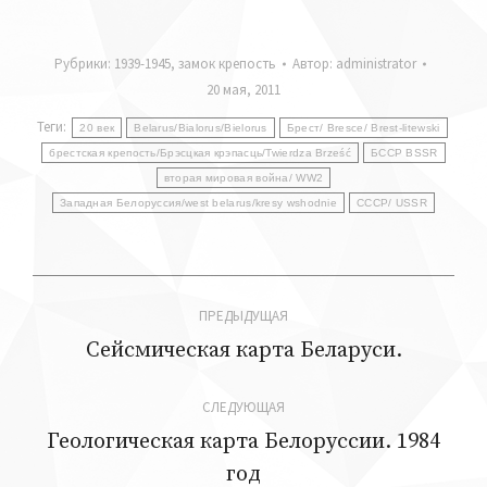
Рубрики:
1939-1945
,
замок крепость
Автор:
administrator
20 мая, 2011
Теги:
20 век
Belarus/Bialorus/Bielorus
Брест/ Bresce/ Brest-litewski
брестская крепость/Брэсцкая крэпасць/Twierdza Brześć
БССР BSSR
вторая мировая война/ WW2
Западная Белоруссия/west belarus/kresy wshodnie
СССР/ USSR
Навигация
ПРЕДЫДУЩАЯ
по
Сейсмическая карта Беларуси.
Предыдущая
запись:
записям
СЛЕДУЮЩАЯ
Геологическая карта Белоруссии. 1984
Следующая
год