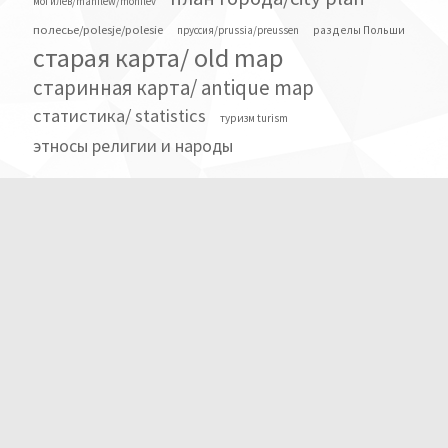
могилев/mahilew/mohilev
полесье/polesje/polesie
разделы Польши
пруссия/prussia/preussen
старая карта/ old map
старинная карта/ antique map
статистика/ statistics
туризм turism
этносы религии и народы
Количество посетителей
Visit Today : 476
Visit Yesterday : 929
This Month : 5191