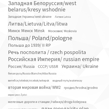
Западная Белоруссия/west
belarus/kresy wshodnie
Западная Украина/west ukraine
Латвия Latvia
Литва/Lietuva/Litva/litwa
Минск Менск Minsk
Московия/ Moskovia
Польша/ Poland/pologne
Польша до 1939/ II RP
Речь посполита / rzech pospolita
Российская Империя/ russian empire
Украина/ Ukraine
Россия/ Russia
СССР/ USSR
белая русь/Russia Blanche/Alba Russia
витебск/vitebsk/vicebsk/witepsk
водный путь/waterway
вторая мировая война/ WW2
гродно/hrodna/grodno
евреи jews Żydzi
железные дороги и станции /railways/droga kolejowa
план города/city plan