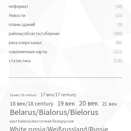
неформат
(42)
Новости
(13)
планы зданий
(9)
районы/области/губернии
(260)
река озеро канал
(80)
современные карты
(212)
статистика
(126)
17 век/17 century
16 век/ 16 century
20 век
19 век
18 век/18 century
21 век
Belarus/Bialorus/Bielorus
east belarus/восточная белоруссия
White russia/Weißrussland/Russie