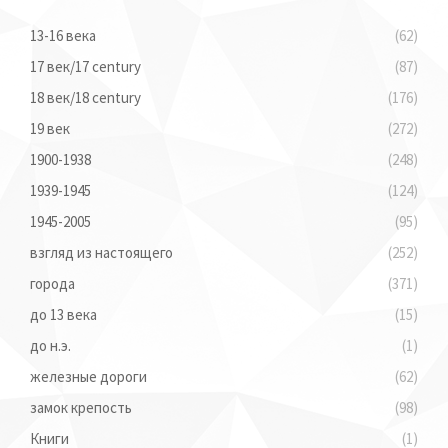
13-16 века
(62)
17 век/17 century
(87)
18 век/18 century
(176)
19 век
(272)
1900-1938
(248)
1939-1945
(124)
1945-2005
(95)
взгляд из настоящего
(252)
города
(371)
до 13 века
(15)
до н.э.
(1)
железные дороги
(62)
замок крепость
(98)
Книги
(1)