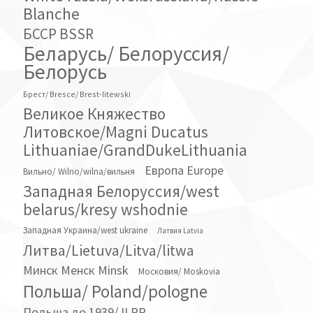
Blanche
БССР BSSR
Беларусь/ Белоруссия/
Белорусь
Брест/ Bresce/ Brest-litewski
Великое Княжество
Литовское/Magni Ducatus
Lithuaniae/GrandDukeLithuania
Европа Europe
Вильно/ Wilno/wilna/вильня
Западная Белоруссия/west
belarus/kresy wshodnie
Западная Украина/west ukraine
Латвия Latvia
Литва/Lietuva/Litva/litwa
Минск Менск Minsk
Московия/ Moskovia
Польша/ Poland/pologne
Польша до 1939/ II RP