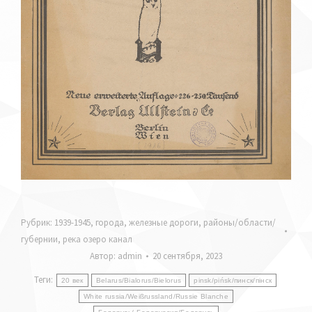
Рубрик:
1939-1945
,
города
,
железные дороги
,
районы/области/
губернии
,
река озеро канал
Автор:
admin
20 сентября, 2023
Теги:
20 век
Belarus/Bialorus/Bielorus
pinsk/pińsk/пинск/пiнск
White russia/Weißrussland/Russie Blanche