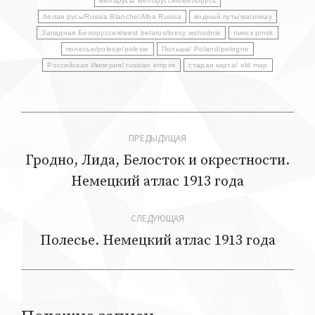
Беларусь/ Белоруссия/Белорусь
белая русь/Russia Blanche/Alba Russia
водный путь/waterway
Западная Белоруссия/west belarus/kresy wshodnie
пинск pinsk
полесье/polesje/polesie
Польша/ Poland/pologne
Российская Империя/ russian empire
старая карта/ old map
Навигация
ПРЕДЫДУЩАЯ
по
Гродно, Лида, Белосток и окрестности.
Предыдущая
Немецкий атлас 1913 года
записям
запись:
СЛЕДУЮЩАЯ
Полесье. Немецкий атлас 1913 года
Следующая
запись: