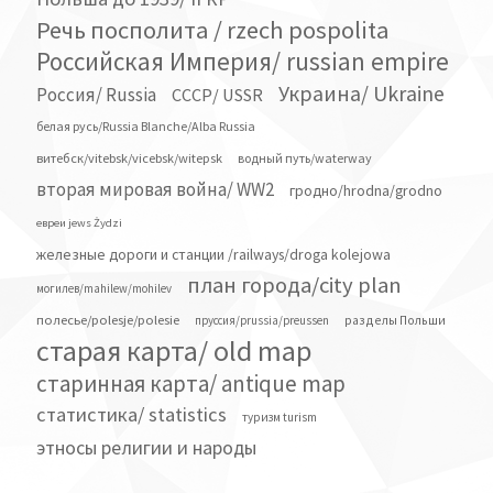
Речь посполита / rzech pospolita
Российская Империя/ russian empire
Украина/ Ukraine
Россия/ Russia
СССР/ USSR
белая русь/Russia Blanche/Alba Russia
витебск/vitebsk/vicebsk/witepsk
водный путь/waterway
вторая мировая война/ WW2
гродно/hrodna/grodno
евреи jews Żydzi
железные дороги и станции /railways/droga kolejowa
план города/city plan
могилев/mahilew/mohilev
полесье/polesje/polesie
разделы Польши
пруссия/prussia/preussen
старая карта/ old map
старинная карта/ antique map
статистика/ statistics
туризм turism
этносы религии и народы