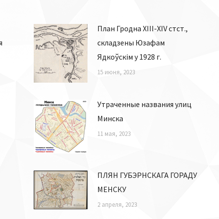
План Гродна XIII-XIV стст.,
я
складзены Юзафам
Ядкоўскім у 1928 г.
15 июня, 2023
Утраченные названия улиц
Минска
11 мая, 2023
ПЛЯН ГУБЭРНСКАГА ГОРАДУ
МЕНСКУ
2 апреля, 2023