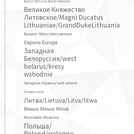
Брест/ Bresce/ Brest-litewski
Великое Княжество
Литовское/Magni Ducatus
Lithuaniae/GrandDukeLithuania
Вильно/ Wilno/wilna/вильня
Европа Europe
Западная
Белоруссия/west
belarus/kresy
wshodnie
Западная Украина/west ukraine
Латвия Latvia
Литва/Lietuva/Litva/litwa
Минск Менск Minsk
Московия/ Moskovia
Польша/
Poland/pologne