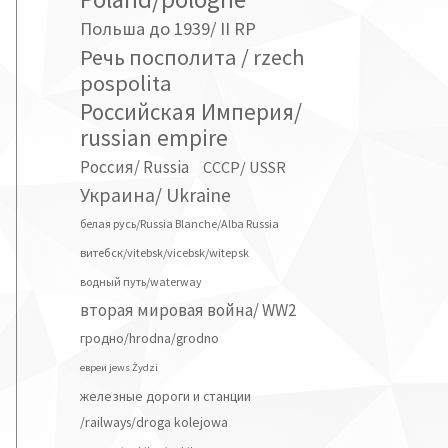
Польша до 1939/ II RP
Речь посполита / rzech
pospolita
Российская Империя/
russian empire
Россия/ Russia
СССР/ USSR
Украина/ Ukraine
белая русь/Russia Blanche/Alba Russia
витебск/vitebsk/vicebsk/witepsk
водный путь/waterway
вторая мировая война/ WW2
гродно/hrodna/grodno
евреи jews Żydzi
железные дороги и станции
/railways/droga kolejowa