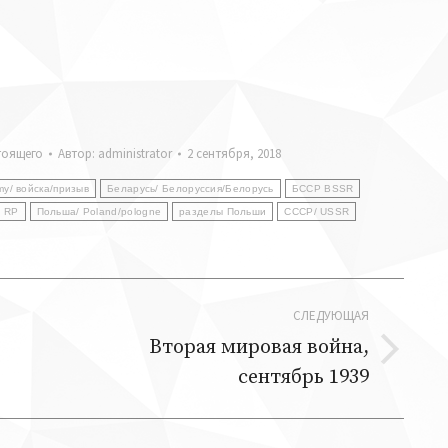
стоящего
Автор:
administrator
2 сентября, 2018
my/ войска/призыв
Беларусь/ Белоруссия/Белорусь
БССР BSSR
I RP
Польша/ Poland/pologne
разделы Польши
СССР/ USSR
СЛЕДУЮЩАЯ
Вторая мировая война,
Следующая
сентябрь 1939
запись: