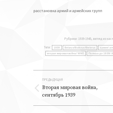
расстановка армий и армейских групп
Рубрики:
1939-1945
,
взгляд из на
Теги:
1939
Belarus/Bialorus/Bielorus
армия/ ar
вторая мировая война/ WW2
Польша до 1939/ I
Навигация
ПРЕДЫДУЩАЯ
по
Вторая мировая война,
Предыдущая
сентябрь 1939
записям
запись: