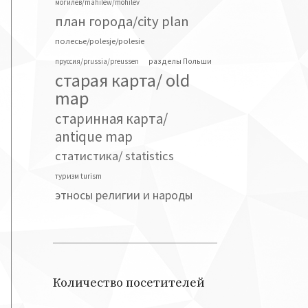
могилев/mahilew/mohilev
план города/city plan
полесье/polesje/polesie
разделы Польши
пруссия/prussia/preussen
старая карта/ old
map
старинная карта/
antique map
статистика/ statistics
туризм turism
этносы религии и народы
Количество посетителей