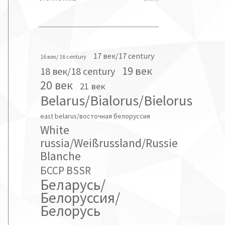
17 век/17 century
16 век/ 16 century
19 век
18 век/18 century
20 век
21 век
Belarus/Bialorus/Bielorus
east belarus/восточная белоруссия
White
russia/Weißrussland/Russie
Blanche
БССР BSSR
Беларусь/
Белоруссия/
Белорусь