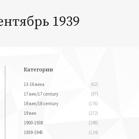
ентябрь 1939
Категории
13-16 века
(62)
17 век/17 century
(87)
18 век/18 century
(176)
19 век
(272)
1900-1938
(248)
1939-1945
(124)