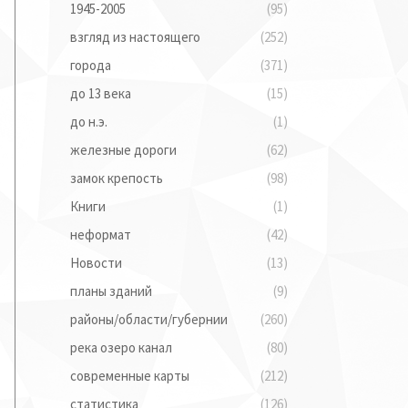
1945-2005
(95)
взгляд из настоящего
(252)
города
(371)
до 13 века
(15)
до н.э.
(1)
железные дороги
(62)
замок крепость
(98)
Книги
(1)
неформат
(42)
Новости
(13)
планы зданий
(9)
районы/области/губернии
(260)
река озеро канал
(80)
современные карты
(212)
статистика
(126)