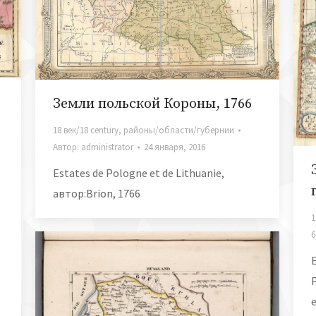
Земли польской Короны, 1766
18 век/18 century
,
районы/области/губернии
Автор:
administrator
24 января, 2016
Estates de Pologne et de Lithuanie,
автор:Brion, 1766
1
6
P