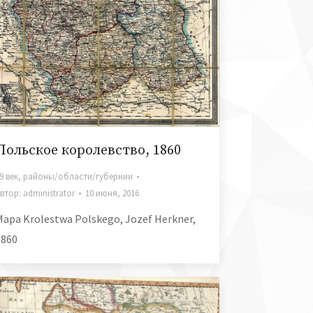
Польское королевство, 1860
9 век
,
районы/области/губернии
втор:
administrator
10 июня, 2016
Mapa Krolestwa Polskego, Jozef Herkner,
1860