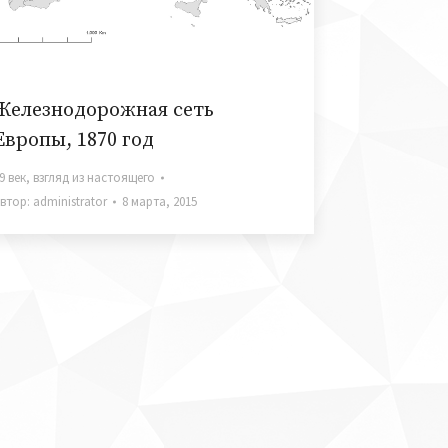
Железнодорожная сеть
Европы, 1870 год
9 век
,
взгляд из настоящего
втор:
administrator
8 марта, 2015