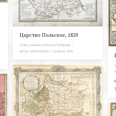
Царство Польское, 1820
19 век
,
районы/области/губернии
Автор:
administrator
12 июня, 2016
1
А