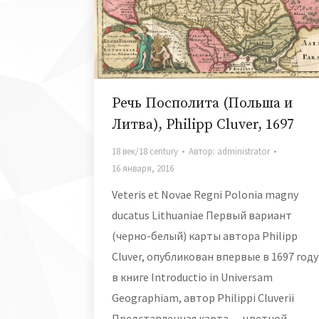
Речь Посполита (Польша и
Литва), Philipp Cluver, 1697
18 век/18 century
Автор:
administrator
16 января, 2016
Veteris et Novae Regni Polonia magny
ducatus Lithuaniae Первый вариант
(черно-белый) карты автора Philipp
Cluver, опубликован впервые в 1697 году
в книге Introductio in Universam
Geographiam, автор Philippi Cluverii
Представленная карта — цветной