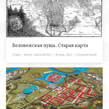
Беловежская пуща. Старая карта
19 век
Автор:
administrator
30 мая, 2011
1 Комментарий