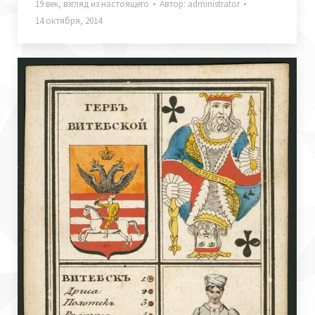
19 век
,
взгляд из настоящего
Автор:
administrator
14 октября, 2014