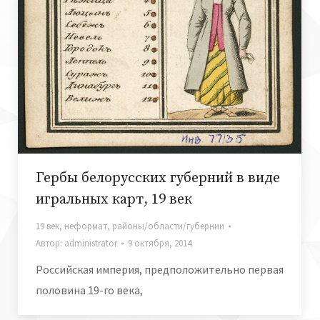
Гербы белорусских губерний в виде
игральных карт, 19 век
19 век
,
неформат
,
районы/области/губернии
Автор:
administrator
9 октября, 2014
Российская империя, предположительно первая
половина 19-го века,