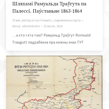
Шляхамi Рамуальда Траўгута па
Палессi. Паýстаньне 1863-1864
19 век
,
взгляд из настоящего
,
современные карты
Автор:
administrator
23 июля, 2014
…а хто гэта такi? Рамуальд Траўгут Romuald
Traugutt падрабязна пра кожны знак ТУТ