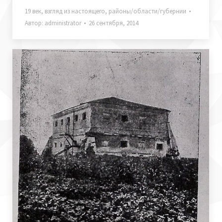
19 век
,
взгляд из настоящего
,
районы/области/губернии
Автор:
administrator
26 сентября, 2014