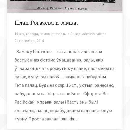
План Рогачева и замка.
19 век
,
города
,
замок крепость
Автор:
administrator
21 сентября, 2014
Замак у Рагачове — гэта новаітальянская
бастыённая сістэма ўмацавання, валы, якія
ўтвараюць чатырохкутнік у плане, пастыёны па
кутах, а унутры валоў — замкавыя пабудовы.
Гэта палац. Будынак сяр. 16 ст., у стылі рэнесанс,
пабудаваны па ініцыятыве Боны Сфорцы. За
Расійскай імпрыяй валы і бастыёны былі
знішчаны, палац перабудаваны пад павятовую
турму. Проста заклалі вялікія…