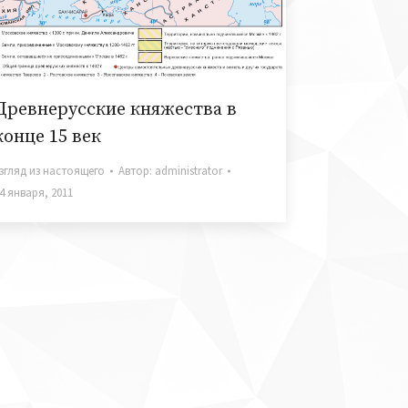
Древнерусские княжества в
конце 15 век
згляд из настоящего
Автор:
administrator
4 января, 2011