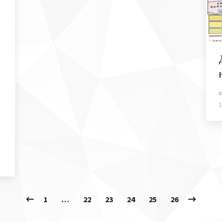
в
1
1
…
22
23
24
25
26