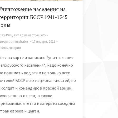
Уничтожение населения на
территории БССР 1941-1945
годы
939-1945
,
взгляд из настоящего
втор:
administrator
17 января, 2011
 комментария
Хотя на карте и написано *уничтожения
белорусского населения*, надо конечно
же понимать под этим не только всех
жителей БССР всех национальностей, но
и солдат и командиров Красной армии,
захваченных в плен, а также
привозимых в гетта и лагеря из соседних
стран евреев и цыган.