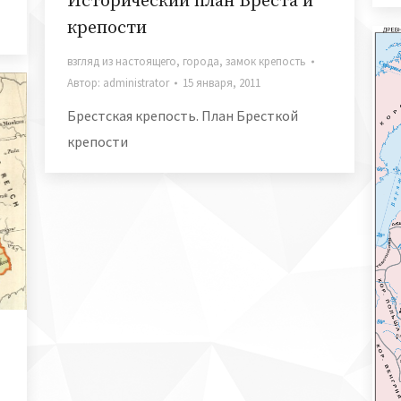
Исторический план Бреста и
крепости
взгляд из настоящего
,
города
,
замок крепость
Автор:
administrator
15 января, 2011
Брестская крепость. План Бресткой
крепости