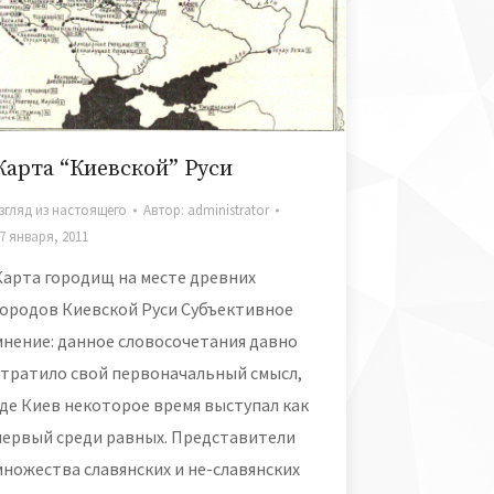
Карта “Киевской” Руси
згляд из настоящего
Автор:
administrator
7 января, 2011
Карта городищ на месте древних
городов Киевской Руси Субъективное
мнение: данное словосочетания давно
утратило свой первоначальный смысл,
где Киев некоторое время выступал как
первый среди равных. Представители
множества славянских и не-славянских