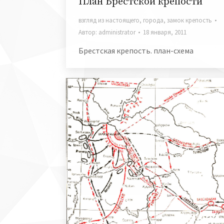
План Брестской крепости
взгляд из настоящего
,
города
,
замок крепость
Автор:
administrator
18 января, 2011
Брестская крепость. план-схема