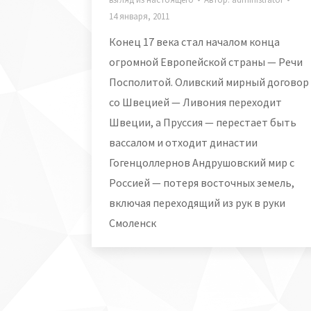
14 января, 2011
Конец 17 века стал началом конца
огромной Европейской страны — Речи
Посполитой. Оливский мирный договор
со Швецией — Ливония переходит
Швеции, а Пруссия — перестает быть
вассалом и отходит династии
Гогенцоллернов Андрушовский мир с
Россией — потеря восточных земель,
включая переходящий из рук в руки
Смоленск