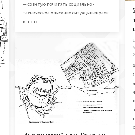
— советую почитать социально-
техническое описание ситуации евреев
в гетто
1
А
2