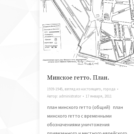
Минское гетто. План.
1939-1945
,
взгляд из настоящего
,
города
Автор:
administrator
17 января, 2011
план минского гетто (общий) план
минского гетто с временными
обозначениями уничтожения
привезенного и местного еврейского