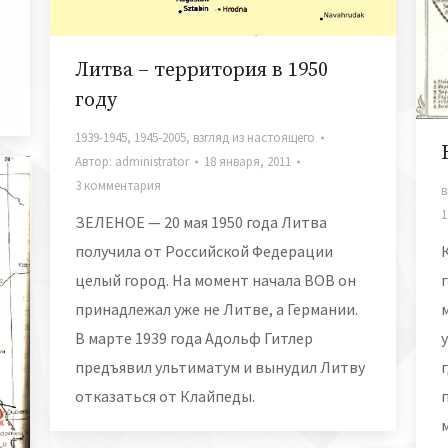
Литва – территория в 1950
году
1939-1945
,
1945-2005
,
взгляд из настоящего
Автор:
administrator
18 января, 2011
3 комментария
в
1
ЗЕЛЕНОЕ — 20 мая 1950 года Литва
получила от Российской Федерации
целый город. На момент начала ВОВ он
принадлежал уже не Литве, а Германии.
В марте 1939 года Адольф Гитлер
предъявил ультиматум и вынудил Литву
отказаться от Клайпеды.