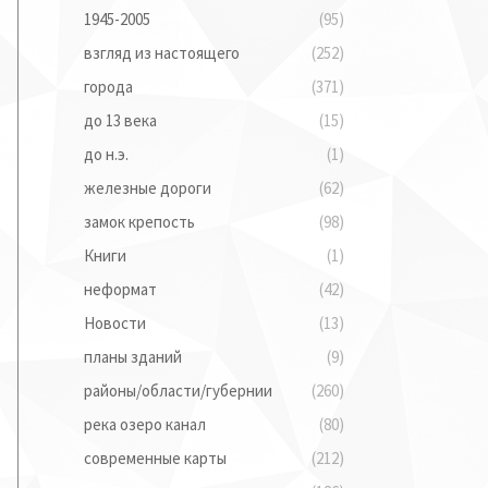
1945-2005
(95)
взгляд из настоящего
(252)
города
(371)
до 13 века
(15)
до н.э.
(1)
железные дороги
(62)
замок крепость
(98)
Книги
(1)
неформат
(42)
Новости
(13)
планы зданий
(9)
районы/области/губернии
(260)
река озеро канал
(80)
современные карты
(212)