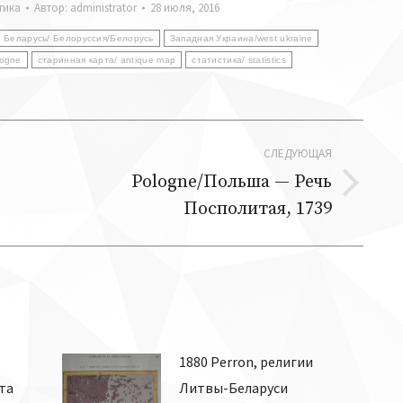
тика
Автор:
administrator
28 июля, 2016
Беларусь/ Белоруссия/Белорусь
Западная Украина/west ukraine
logne
старинная карта/ antique map
статистика/ statistics
СЛЕДУЮЩАЯ
Pologne/Польша — Речь
Следующая
Посполитая, 1739
запись:
1880 Perron, религии
та
Литвы-Беларуси