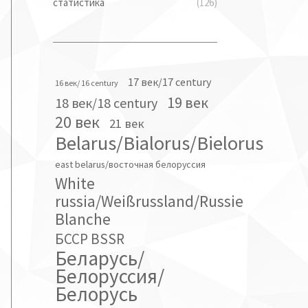
статистика
(126)
17 век/17 century
16 век/ 16 century
19 век
18 век/18 century
20 век
21 век
Belarus/Bialorus/Bielorus
east belarus/восточная белоруссия
White
russia/Weißrussland/Russie
Blanche
БССР BSSR
Беларусь/
Белоруссия/
Белорусь