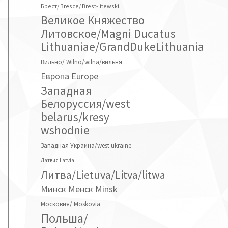
Брест/ Bresce/ Brest-litewski
Великое Княжество
Литовское/Magni Ducatus
Lithuaniae/GrandDukeLithuania
Вильно/ Wilno/wilna/вильня
Европа Europe
Западная
Белоруссия/west
belarus/kresy
wshodnie
Западная Украина/west ukraine
Латвия Latvia
Литва/Lietuva/Litva/litwa
Минск Менск Minsk
Московия/ Moskovia
Польша/