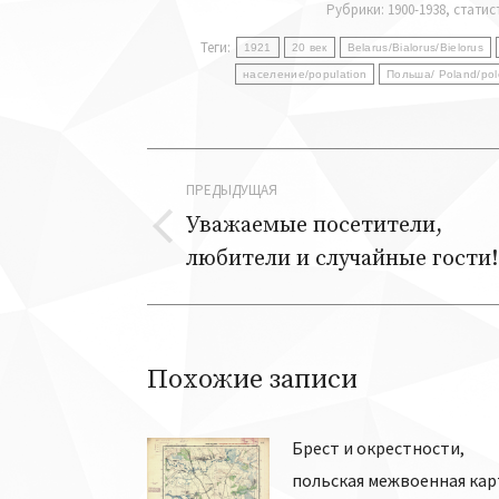
Рубрики:
1900-1938
,
статис
Теги:
1921
20 век
Belarus/Bialorus/Bielorus
население/population
Польша/ Poland/po
Навигация
ПРЕДЫДУЩАЯ
по
Уважаемые посетители,
Предыдущая
любители и случайные гости!
записям
запись:
Похожие записи
Брест и окрестности,
польская межвоенная кар