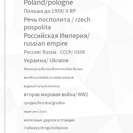
Poland/pologne
Польша до 1939/ II RP
Речь посполита / rzech
pospolita
Российская Империя/
russian empire
Россия/ Russia
СССР/ USSR
Украина/ Ukraine
белая русь/Russia Blanche/Alba Russia
витебск/vitebsk/vicebsk/witepsk
водный путь/waterway
вторая мировая война/ WW2
гродно/hrodna/grodno
евреи jews Żydzi
железные дороги и станции
/railways/droga kolejowa