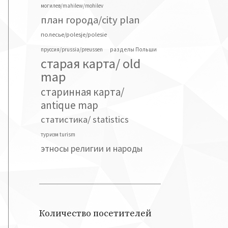
могилев/mahilew/mohilev
план города/city plan
полесье/polesje/polesie
разделы Польши
пруссия/prussia/preussen
старая карта/ old
map
старинная карта/
antique map
статистика/ statistics
туризм turism
этносы религии и народы
Количество посетителей