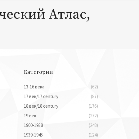
ческий Атлас,
Категории
13-16 века
(62)
17 век/17 century
(87)
18 век/18 century
(176)
19 век
(272)
1900-1938
(248)
1939-1945
(124)