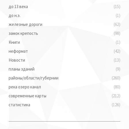
до 13 века
(15)
до н.э.
(1)
железные дороги
(62)
замок крепость
(98)
Книги
(1)
неформат
(42)
Новости
(13)
планы зданий
(9)
районы/области/губернии
(260)
река озеро канал
(80)
современные карты
(212)
статистика
(126)