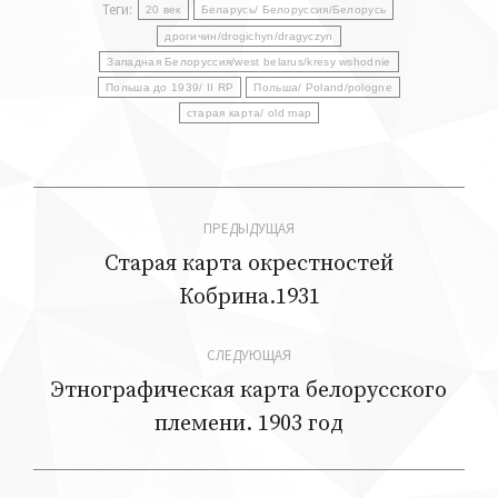
Теги:
20 век
Беларусь/ Белоруссия/Белорусь
дрогичин/drogichyn/dragyczyn
Западная Белоруссия/west belarus/kresy wshodnie
Польша до 1939/ II RP
Польша/ Poland/pologne
старая карта/ old map
Навигация
ПРЕДЫДУЩАЯ
по
Старая карта окрестностей
Предыдущая
Кобрина.1931
записям
запись:
СЛЕДУЮЩАЯ
Этнографическая карта белорусского
Следующая
племени. 1903 год
запись: