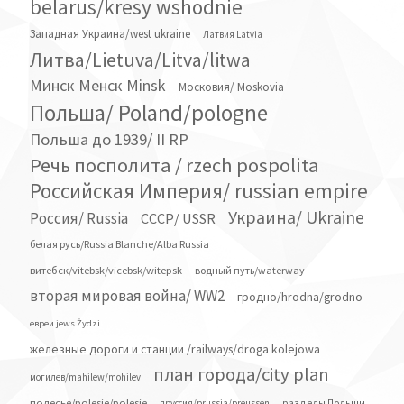
belarus/kresy wshodnie
Западная Украина/west ukraine
Латвия Latvia
Литва/Lietuva/Litva/litwa
Минск Менск Minsk
Московия/ Moskovia
Польша/ Poland/pologne
Польша до 1939/ II RP
Речь посполита / rzech pospolita
Российская Империя/ russian empire
Украина/ Ukraine
Россия/ Russia
СССР/ USSR
белая русь/Russia Blanche/Alba Russia
витебск/vitebsk/vicebsk/witepsk
водный путь/waterway
вторая мировая война/ WW2
гродно/hrodna/grodno
евреи jews Żydzi
железные дороги и станции /railways/droga kolejowa
план города/city plan
могилев/mahilew/mohilev
полесье/polesje/polesie
разделы Польши
пруссия/prussia/preussen