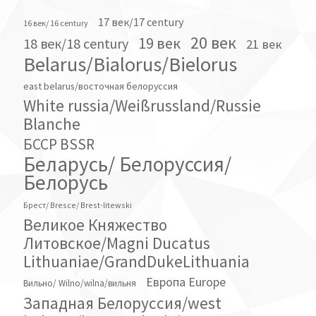
17 век/17 century
16 век/ 16 century
20 век
19 век
18 век/18 century
21 век
Belarus/Bialorus/Bielorus
east belarus/восточная белоруссия
White russia/Weißrussland/Russie
Blanche
БССР BSSR
Беларусь/ Белоруссия/
Белорусь
Брест/ Bresce/ Brest-litewski
Великое Княжество
Литовское/Magni Ducatus
Lithuaniae/GrandDukeLithuania
Европа Europe
Вильно/ Wilno/wilna/вильня
Западная Белоруссия/west