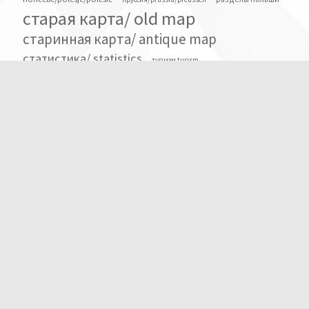
старая карта/ old map
старинная карта/ antique map
статистика/ statistics
туризм turism
этносы религии и народы
Количество посетителей
Visit Today : 389
Visit Yesterday : 549
This Month : 3468
This Year : 166231