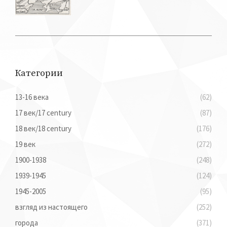
Категории
13-16 века
(62)
17 век/17 century
(87)
18 век/18 century
(176)
19 век
(272)
1900-1938
(248)
1939-1945
(124)
1945-2005
(95)
взгляд из настоящего
(252)
города
(371)