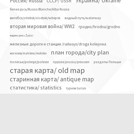
Украина/ Ukraine
Россия/ Russia
СССР/ USSR
белая русь/Russia Blanche/Alba Russia
витебск/vitebsk/vicebsk/witepsk
водный путь/waterway
вторая мировая война/ WW2
гродно/hrodna/grodno
евреи jews Żydzi
железные дороги и станции /railways/droga kolejowa
план города/city plan
могилев/mahilew/mohilev
полесье/polesje/polesie
разделы Польши
пруссия/prussia/preussen
старая карта/ old map
старинная карта/ antique map
статистика/ statistics
туризм turism
этносы религии и народы