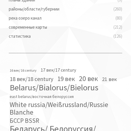
районы/области/губернии
(260)
река озеро канал
(80)
современные карты
(212)
статистика
(126)
17 век/17 century
16 век/ 16 century
20 век
19 век
18 век/18 century
21 век
Belarus/Bialorus/Bielorus
east belarus/восточная белоруссия
White russia/Weißrussland/Russie
Blanche
БССР BSSR
Беларусь/ Белоруссия/