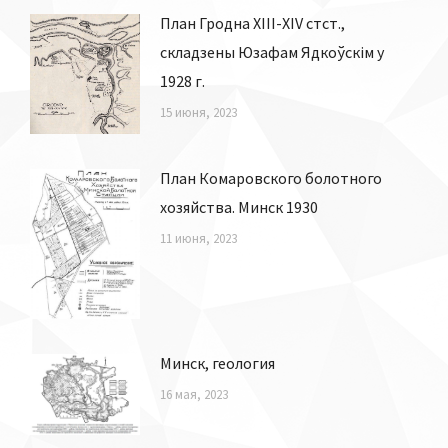
План Гродна XIII-XIV стст.,
складзены Юзафам Ядкоўскім у
1928 г.
15 июня, 2023
План Комаровского болотного
хозяйства. Минск 1930
11 июня, 2023
Минск, геология
16 мая, 2023