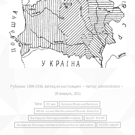
Рубрики:
1900-1938
,
взгляд из настоящего
Автор:
administrator
28 января, 2011
Теги:
20 век
Belarus/Bialorus/Bielorus
White russia/Weißrussland/Russie Blanche
Беларусь/ Белоруссия/Белорусь
БССР BSSR
Западная Белоруссия/west belarus/kresy wshodnie
СССР/ USSR