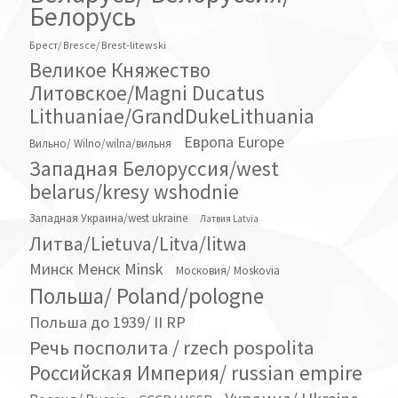
Белорусь
Брест/ Bresce/ Brest-litewski
Великое Княжество
Литовское/Magni Ducatus
Lithuaniae/GrandDukeLithuania
Европа Europe
Вильно/ Wilno/wilna/вильня
Западная Белоруссия/west
belarus/kresy wshodnie
Западная Украина/west ukraine
Латвия Latvia
Литва/Lietuva/Litva/litwa
Минск Менск Minsk
Московия/ Moskovia
Польша/ Poland/pologne
Польша до 1939/ II RP
Речь посполита / rzech pospolita
Российская Империя/ russian empire