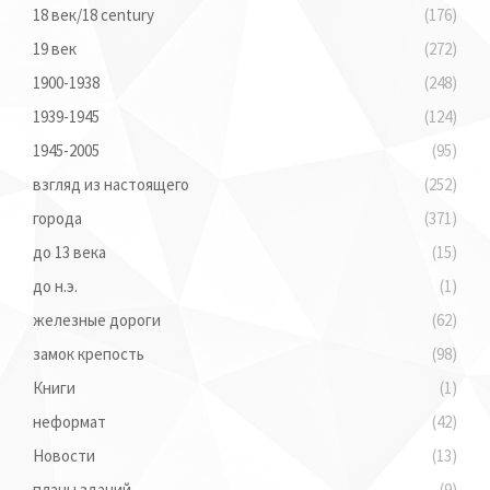
18 век/18 century
(176)
19 век
(272)
1900-1938
(248)
1939-1945
(124)
1945-2005
(95)
взгляд из настоящего
(252)
города
(371)
до 13 века
(15)
до н.э.
(1)
железные дороги
(62)
замок крепость
(98)
Книги
(1)
неформат
(42)
Новости
(13)
планы зданий
(9)