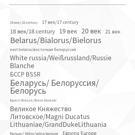
17 век/17 century
16 век/ 16 century
20 век
19 век
18 век/18 century
21 век
Belarus/Bialorus/Bielorus
east belarus/восточная белоруссия
White russia/Weißrussland/Russie
Blanche
БССР BSSR
Беларусь/ Белоруссия/
Белорусь
Брест/ Bresce/ Brest-litewski
Великое Княжество
Литовское/Magni Ducatus
Lithuaniae/GrandDukeLithuania
Европа Europe
Вильно/ Wilno/wilna/вильня