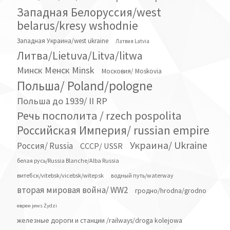
Западная Белоруссия/west
belarus/kresy wshodnie
Западная Украина/west ukraine
Латвия Latvia
Литва/Lietuva/Litva/litwa
Минск Менск Minsk
Московия/ Moskovia
Польша/ Poland/pologne
Польша до 1939/ II RP
Речь посполита / rzech pospolita
Российская Империя/ russian empire
Украина/ Ukraine
Россия/ Russia
СССР/ USSR
белая русь/Russia Blanche/Alba Russia
витебск/vitebsk/vicebsk/witepsk
водный путь/waterway
вторая мировая война/ WW2
гродно/hrodna/grodno
евреи jews Żydzi
железные дороги и станции /railways/droga kolejowa