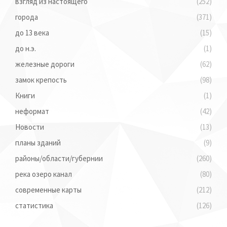
взгляд из настоящего
(252)
города
(371)
до 13 века
(15)
до н.э.
(1)
железные дороги
(62)
замок крепость
(98)
Книги
(1)
неформат
(42)
Новости
(13)
планы зданий
(9)
районы/области/губернии
(260)
река озеро канал
(80)
современные карты
(212)
статистика
(126)