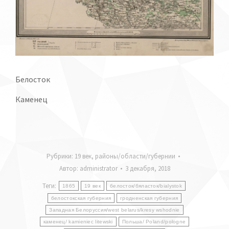
Белосток
Каменец
Рубрики:
19 век
,
районы/области/губернии
Автор:
administrator
3 декабря, 2018
Теги:
1865
19 век
белосток/бяласток/bialystok
белостокская губерния
гродненская губерния
Западная Белоруссия/west belarus/kresy wshodnie
каменец/ kamieniec litewski
Польша/ Poland/pologne