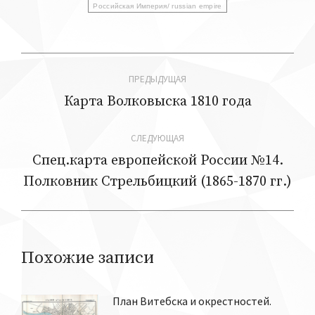
Российская Империя/ russian empire
Навигация
ПРЕДЫДУЩАЯ
по
Карта Волковыска 1810 года
Предыдущая
запись:
записям
СЛЕДУЮЩАЯ
Спец.карта европейской России №14.
Следующая
Полковник Стрельбицкий (1865-1870 гг.)
запись:
Похожие записи
План Витебска и окрестностей.