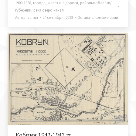
1900-1938
,
города
,
железные дороги
,
районы/области/
губернии
,
река озеро канал
Автор:
admin
24 сентября, 2023
Оставить комментарий
Кобрин 1942-1943 гг