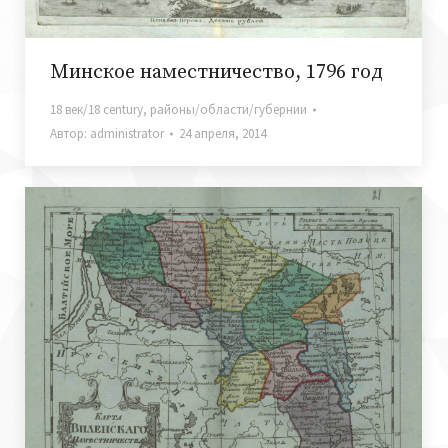
Минское наместничество, 1796 год
18 век/18 century
,
районы/области/губернии
Автор:
administrator
24 апреля, 2014