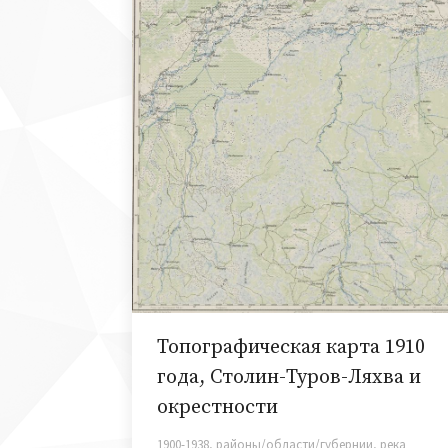
Топографическая карта 1910
года, Столин-Туров-Ляхва и
окрестности
1900-1938
,
районы/области/губернии
,
река