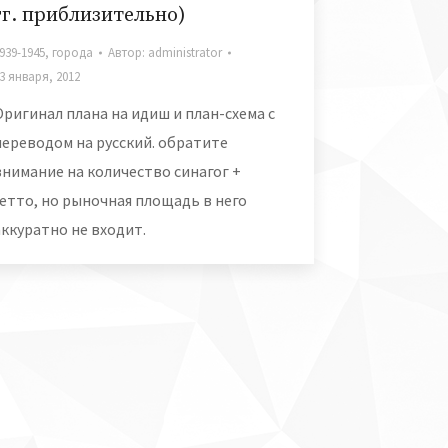
гг. приблизительно)
939-1945
,
города
Автор:
administrator
3 января, 2012
Оригинал плана на идиш и план-схема с
переводом на русский. обратите
внимание на количество синагог +
гетто, но рыночная площадь в него
аккуратно не входит.