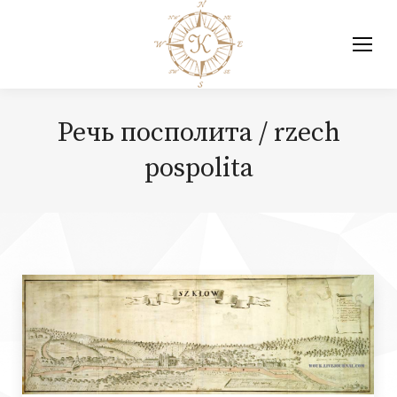
Речь посполита / rzech
pospolita