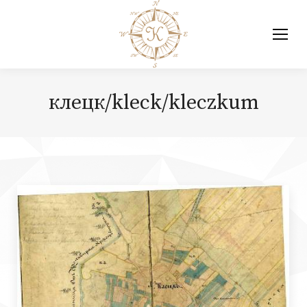
клецк/kleck/kleczkum