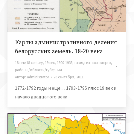
Карты административного деления
белорусских земель. 18-20 века
18 век/18 century
,
19 век
,
1900-1938
,
взгляд из настоящего
,
районы/области/губернии
Автор:
administrator
26 сентября, 2011
1772-1792 годы и еще… 1793-1795 плюс 19 век и
начало двадцатого века