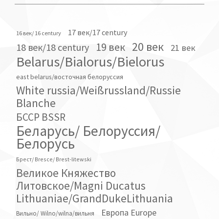
17 век/17 century
16 век/ 16 century
20 век
19 век
18 век/18 century
21 век
Belarus/Bialorus/Bielorus
east belarus/восточная белоруссия
White russia/Weißrussland/Russie
Blanche
БССР BSSR
Беларусь/ Белоруссия/
Белорусь
Брест/ Bresce/ Brest-litewski
Великое Княжество
Литовское/Magni Ducatus