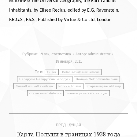
Источник: The Universal Geography, the Earth and its
inhabitants, by Elisee Reclus, edited by E.G. Ravenstein,
F.R.G.S., F.S.S., Published by Virtue & Co Ltd, London
Рубрики:
19 век
,
статистика
Автор:
administrator
18 января, 2011
Теги:
19 век
Belarus/Bialorus/Bielorus
Беларусь/ Белоруссия/Белорусь
Вильно/ Wilno/wilna/вильня
Литва/Lietuva/Litva/litwa
Россия/ Russia
старая карта/ old map
статистика/ statistics
этносы религии и народы
Навигация
ПРЕДЫДУЩАЯ
по
Карта Польши в границах 1938 года
Предыдущая