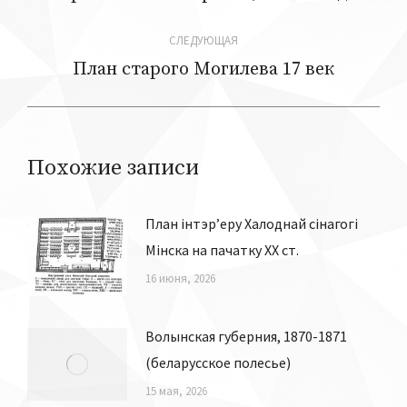
запись:
записям
СЛЕДУЮЩАЯ
План старого Могилева 17 век
Следующая
запись:
Похожие записи
План інтэр’еру Халоднай сінагогі
Мiнска на пачатку ХХ ст.
16 июня, 2026
Волынская губерния, 1870-1871
(беларусское полесье)
15 мая, 2026