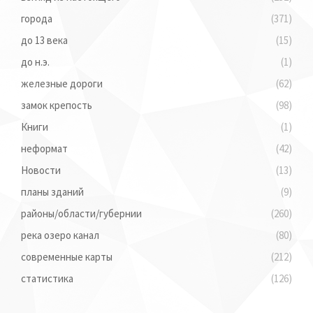
1945-2005
(95)
взгляд из настоящего
(252)
города
(371)
до 13 века
(15)
до н.э.
(1)
железные дороги
(62)
замок крепость
(98)
Книги
(1)
неформат
(42)
Новости
(13)
планы зданий
(9)
районы/области/губернии
(260)
река озеро канал
(80)
современные карты
(212)
статистика
(126)