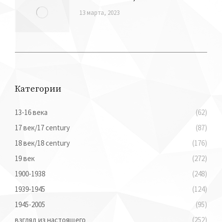
План Могилева, сент.1812
13 марта, 2023
Категории
13-16 века
(62)
17 век/17 century
(87)
18 век/18 century
(176)
19 век
(272)
1900-1938
(248)
1939-1945
(124)