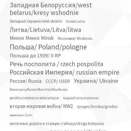
Lithuaniae/GrandDukeLithuania
Европа Europe
Вильно/ Wilno/wilna/вильня
Западная Белоруссия/west
belarus/kresy wshodnie
Западная Украина/west ukraine
Латвия Latvia
Литва/Lietuva/Litva/litwa
Минск Менск Minsk
Московия/ Moskovia
Польша/ Poland/pologne
Польша до 1939/ II RP
Речь посполита / rzech pospolita
Российская Империя/ russian empire
Украина/ Ukraine
Россия/ Russia
СССР/ USSR
белая русь/Russia Blanche/Alba Russia
витебск/vitebsk/vicebsk/witepsk
водный путь/waterway
вторая мировая война/ WW2
гродно/hrodna/grodno
евреи jews Żydzi