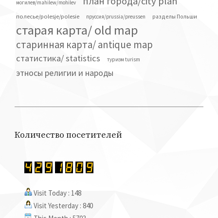
железные дороги и станции /railways/droga kolejowa
план города/city plan
могилев/mahilew/mohilev
полесье/polesje/polesie
разделы Польши
пруссия/prussia/preussen
старая карта/ old map
старинная карта/ antique map
статистика/ statistics
туризм turism
этносы религии и народы
Количество посетителей
Visit Today : 148