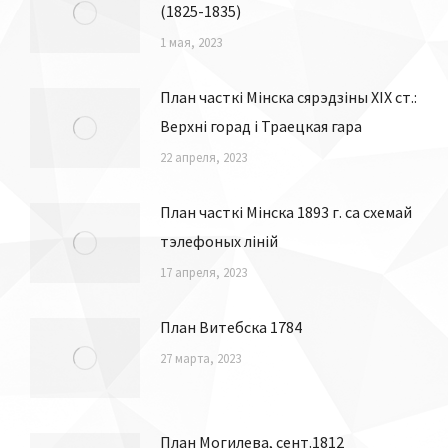
План губернскага горада Мінска
(1825-1835)
1 мая, 2023
План часткі Мінска сярэдзіны ХІХ ст.:
Верхні горад і Траецкая гара
22 апреля, 2023
План часткі Мінска 1893 г. са схемай
тэлефоных ліній
17 апреля, 2023
План Витебска 1784
27 марта, 2023