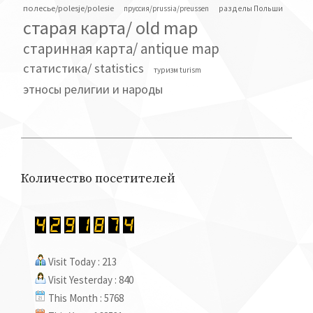
полесье/polesje/polesie
разделы Польши
пруссия/prussia/preussen
старая карта/ old map
старинная карта/ antique map
статистика/ statistics
туризм turism
этносы религии и народы
Количество посетителей
Visit Today : 213
Visit Yesterday : 840
This Month : 5768