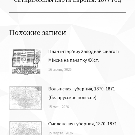
Сатирическая карта Европы. 1877 год
запись:
Похожие записи
План інтэр’еру Халоднай сінагогі
Мiнска на пачатку ХХ ст.
16 июня, 2026
Волынская губерния, 1870-1871
(беларусское полесье)
15 мая, 2026
Смоленская губерния, 1870-1871
15 марта, 2026