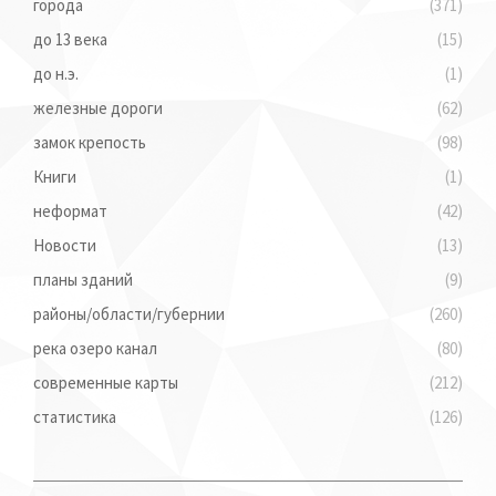
города
(371)
до 13 века
(15)
до н.э.
(1)
железные дороги
(62)
замок крепость
(98)
Книги
(1)
неформат
(42)
Новости
(13)
планы зданий
(9)
районы/области/губернии
(260)
река озеро канал
(80)
современные карты
(212)
статистика
(126)