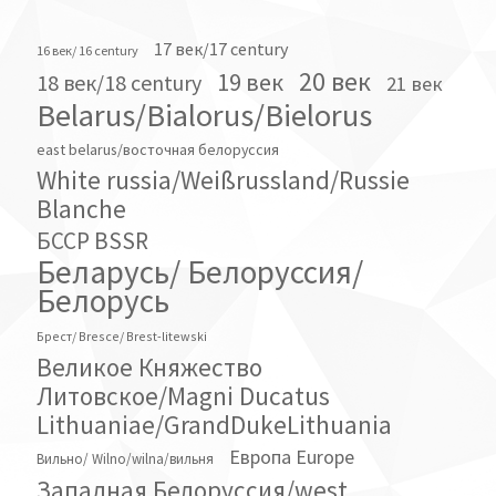
17 век/17 century
16 век/ 16 century
20 век
19 век
18 век/18 century
21 век
Belarus/Bialorus/Bielorus
east belarus/восточная белоруссия
White russia/Weißrussland/Russie
Blanche
БССР BSSR
Беларусь/ Белоруссия/
Белорусь
Брест/ Bresce/ Brest-litewski
Великое Княжество
Литовское/Magni Ducatus
Lithuaniae/GrandDukeLithuania
Европа Europe
Вильно/ Wilno/wilna/вильня
Западная Белоруссия/west