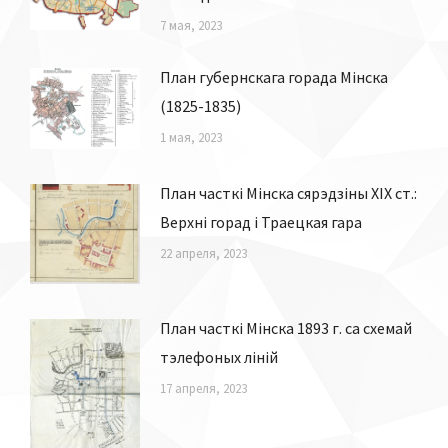
7 мая, 2023
План губернскага горада Мінска
(1825-1835)
1 мая, 2023
План часткі Мінска сярэдзіны ХІХ ст.:
Верхні горад і Траецкая гара
22 апреля, 2023
План часткі Мінска 1893 г. са схемай
тэлефоных ліній
17 апреля, 2023