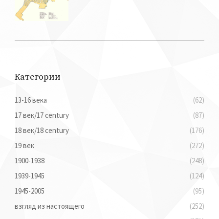
Категории
13-16 века
(62)
17 век/17 century
(87)
18 век/18 century
(176)
19 век
(272)
1900-1938
(248)
1939-1945
(124)
1945-2005
(95)
взгляд из настоящего
(252)