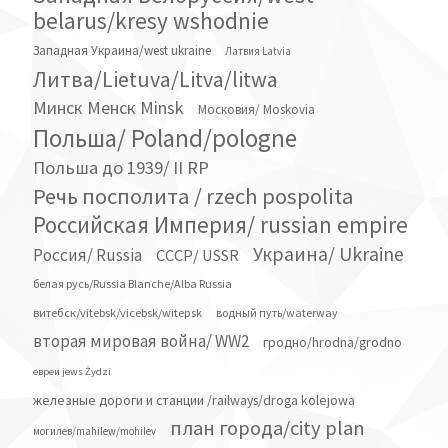
belarus/kresy wshodnie
Западная Украина/west ukraine
Латвия Latvia
Литва/Lietuva/Litva/litwa
Минск Менск Minsk
Московия/ Moskovia
Польша/ Poland/pologne
Польша до 1939/ II RP
Речь посполита / rzech pospolita
Российская Империя/ russian empire
Украина/ Ukraine
Россия/ Russia
СССР/ USSR
белая русь/Russia Blanche/Alba Russia
витебск/vitebsk/vicebsk/witepsk
водный путь/waterway
вторая мировая война/ WW2
гродно/hrodna/grodno
евреи jews Żydzi
железные дороги и станции /railways/droga kolejowa
план города/city plan
могилев/mahilew/mohilev