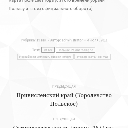
Польшу и т.п. из официального оборота)
Рубрика:
19 век
Автор:
administrator
4 июля, 2011
Теги:
19 век
Польша/ Poland/pologne
Российская Империя/ russian empire
старая карта/ old map
Навигация
ПРЕДЫДУЩАЯ
по
Привисленский край (Королевство
Предыдущая
Польское)
записям
запись:
СЛЕДУЮЩАЯ
Следующая