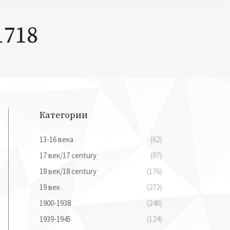
1718
Категории
13-16 века
(62)
17 век/17 century
(87)
18 век/18 century
(176)
19 век
(272)
1900-1938
(248)
1939-1945
(124)