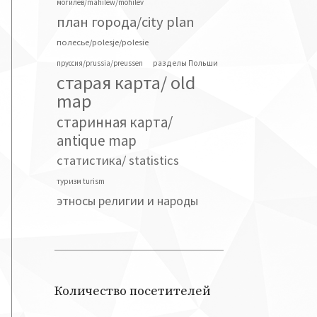
могилев/mahilew/mohilev
план города/city plan
полесье/polesje/polesie
разделы Польши
пруссия/prussia/preussen
старая карта/ old
map
старинная карта/
antique map
статистика/ statistics
туризм turism
этносы религии и народы
Количество посетителей