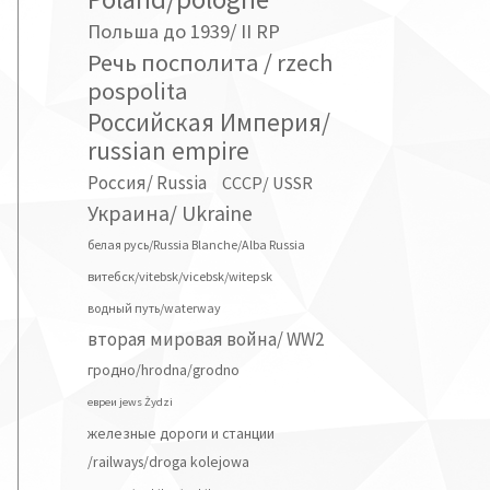
Польша до 1939/ II RP
Речь посполита / rzech
pospolita
Российская Империя/
russian empire
Россия/ Russia
СССР/ USSR
Украина/ Ukraine
белая русь/Russia Blanche/Alba Russia
витебск/vitebsk/vicebsk/witepsk
водный путь/waterway
вторая мировая война/ WW2
гродно/hrodna/grodno
евреи jews Żydzi
железные дороги и станции
/railways/droga kolejowa