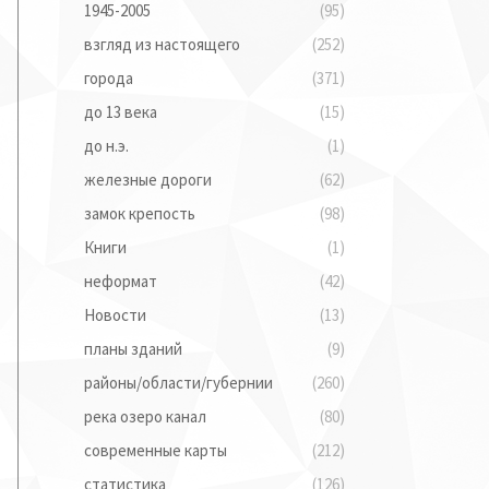
1945-2005
(95)
взгляд из настоящего
(252)
города
(371)
до 13 века
(15)
до н.э.
(1)
железные дороги
(62)
замок крепость
(98)
Книги
(1)
неформат
(42)
Новости
(13)
планы зданий
(9)
районы/области/губернии
(260)
река озеро канал
(80)
современные карты
(212)
статистика
(126)