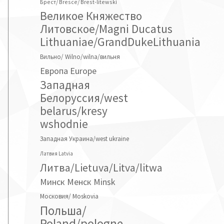
Брест/ Bresce/ Brest-litewski
Великое Княжество
Литовское/Magni Ducatus
Lithuaniae/GrandDukeLithuania
Вильно/ Wilno/wilna/вильня
Европа Europe
Западная
Белоруссия/west
belarus/kresy
wshodnie
Западная Украина/west ukraine
Латвия Latvia
Литва/Lietuva/Litva/litwa
Минск Менск Minsk
Московия/ Moskovia
Польша/
Poland/pologne