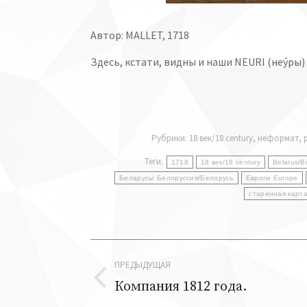
Автор: MALLET, 1718
Здесь, кстати, видны и наши NEURI (неýры)
Рубрики:
18 век/18 century
,
неформат
,
Теги:
1718
18 век/18 century
Belarus/Bi
Беларусь/ Белоруссия/Белорусь
Европа Europe
старинная карта
Навигация
ПРЕДЫДУЩАЯ
по
Компания 1812 года.
Предыдущая
запись: