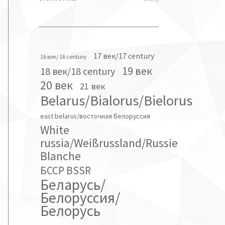
17 век/17 century
16 век/ 16 century
19 век
18 век/18 century
20 век
21 век
Belarus/Bialorus/Bielorus
east belarus/восточная белоруссия
White
russia/Weißrussland/Russie
Blanche
БССР BSSR
Беларусь/
Белоруссия/
Белорусь