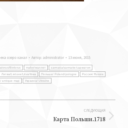
река озеро канал
Автор:
administrator
13 июня, 2015
alorus/Bielorus
mallet/маллет
sarmatia/sarmatie/сарматия
Литва/Lietuva/Litva/litwa
Польша/ Poland/pologne
Россия/ Russia
/ antique map
Украина/ Ukraine
СЛЕДУЮЩАЯ
Карта Польши.1718
Следующая
запись: