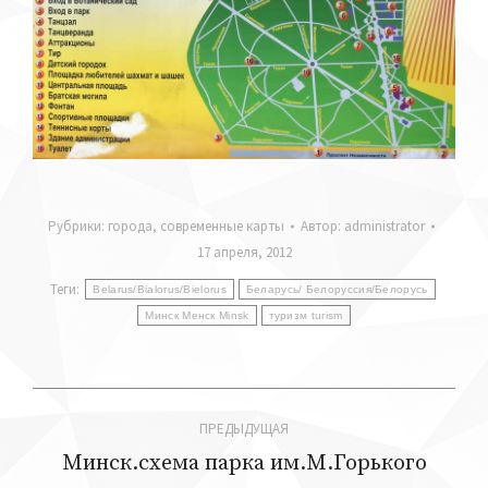
Рубрики:
города
,
современные карты
Автор:
administrator
17 апреля, 2012
Теги:
Belarus/Bialorus/Bielorus
Беларусь/ Белоруссия/Белорусь
Минск Менск Minsk
туризм turism
Навигация
ПРЕДЫДУЩАЯ
по
Минск.схема парка им.М.Горького
Предыдущая