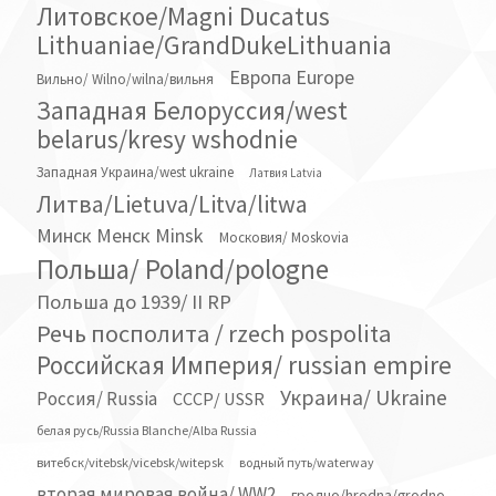
Литовское/Magni Ducatus
Lithuaniae/GrandDukeLithuania
Европа Europe
Вильно/ Wilno/wilna/вильня
Западная Белоруссия/west
belarus/kresy wshodnie
Западная Украина/west ukraine
Латвия Latvia
Литва/Lietuva/Litva/litwa
Минск Менск Minsk
Московия/ Moskovia
Польша/ Poland/pologne
Польша до 1939/ II RP
Речь посполита / rzech pospolita
Российская Империя/ russian empire
Украина/ Ukraine
Россия/ Russia
СССР/ USSR
белая русь/Russia Blanche/Alba Russia
витебск/vitebsk/vicebsk/witepsk
водный путь/waterway
вторая мировая война/ WW2
гродно/hrodna/grodno