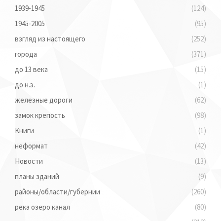
1939-1945
(124)
1945-2005
(95)
взгляд из настоящего
(252)
города
(371)
до 13 века
(15)
до н.э.
(1)
железные дороги
(62)
замок крепость
(98)
Книги
(1)
неформат
(42)
Новости
(13)
планы зданий
(9)
районы/области/губернии
(260)
река озеро канал
(80)