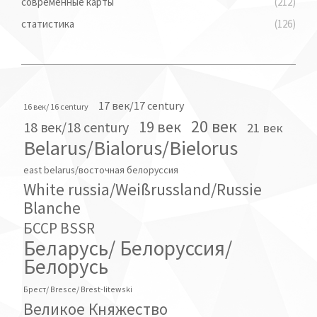
современные карты
(212)
статистика
(126)
17 век/17 century
16 век/ 16 century
20 век
19 век
18 век/18 century
21 век
Belarus/Bialorus/Bielorus
east belarus/восточная белоруссия
White russia/Weißrussland/Russie
Blanche
БССР BSSR
Беларусь/ Белоруссия/
Белорусь
Брест/ Bresce/ Brest-litewski
Великое Княжество