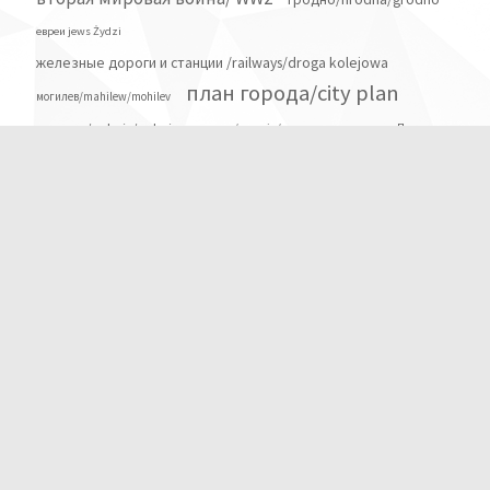
евреи jews Żydzi
железные дороги и станции /railways/droga kolejowa
план города/city plan
могилев/mahilew/mohilev
полесье/polesje/polesie
разделы Польши
пруссия/prussia/preussen
старая карта/ old map
старинная карта/ antique map
статистика/ statistics
туризм turism
этносы религии и народы
Количество посетителей