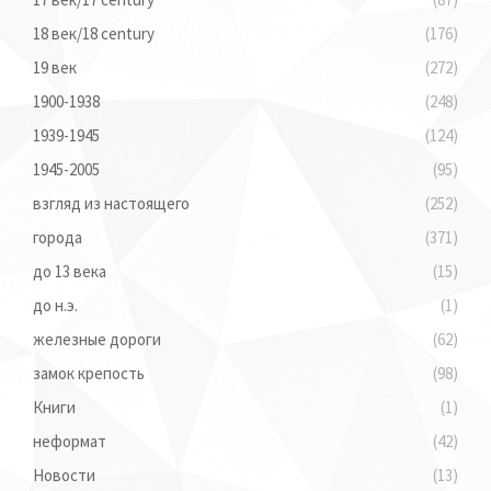
18 век/18 century
(176)
19 век
(272)
1900-1938
(248)
1939-1945
(124)
1945-2005
(95)
взгляд из настоящего
(252)
города
(371)
до 13 века
(15)
до н.э.
(1)
железные дороги
(62)
замок крепость
(98)
Книги
(1)
неформат
(42)
Новости
(13)