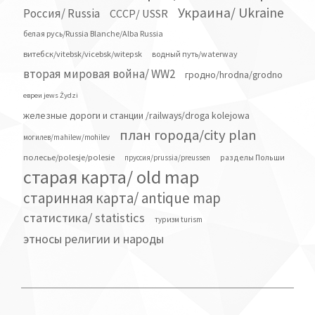
Украина/ Ukraine
Россия/ Russia
СССР/ USSR
белая русь/Russia Blanche/Alba Russia
витебск/vitebsk/vicebsk/witepsk
водный путь/waterway
вторая мировая война/ WW2
гродно/hrodna/grodno
евреи jews Żydzi
железные дороги и станции /railways/droga kolejowa
план города/city plan
могилев/mahilew/mohilev
полесье/polesje/polesie
разделы Польши
пруссия/prussia/preussen
старая карта/ old map
старинная карта/ antique map
статистика/ statistics
туризм turism
этносы религии и народы