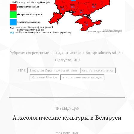
Рубрики:
современные карты
,
статистика
Автор:
administrator
30 августа, 2011
Теги:
Западная Украина/west ukraine
статистика/ statistics
Украина/ Ukraine
этносы религии и народы
Навигация
ПРЕДЫДУЩАЯ
по
Археологические культуры в Беларуси
Предыдущая
запись:
записям
СЛЕДУЮЩАЯ