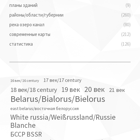
планы зданий
(9)
районы/области/губернии
(260)
река озеро канал
(80)
современные карты
(212)
статистика
(126)
17 век/17 century
16 век/ 16 century
20 век
19 век
18 век/18 century
21 век
Belarus/Bialorus/Bielorus
east belarus/восточная белоруссия
White russia/Weißrussland/Russie
Blanche
БССР BSSR