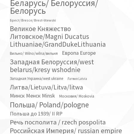
Беларусь/ Белоруссия/
Белорусь
Брест/ Bresce/ Brest-litewski
Великое Княжество
Литовское/Magni Ducatus
Lithuaniae/GrandDukeLithuania
Европа Europe
Вильно/ Wilno/wilna/вильня
Западная Белоруссия/west
belarus/kresy wshodnie
Западная Украина/west ukraine
Латвия Latvia
Литва/Lietuva/Litva/litwa
Минск Менск Minsk
Московия/ Moskovia
Польша/ Poland/pologne
Польша до 1939/ II RP
Речь посполита / rzech pospolita
Российская Империя/ russian empire