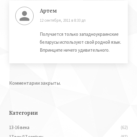
Артем
12 сентября, 2011 в 8:33 дп
говорит:
Получается только западноукраинские
беларусы используют свой родной язык.
Впринципе ничего удивительного.
Комментарии закрыты.
Категории
13-16 века
(62)
17 век/17 century
(87)